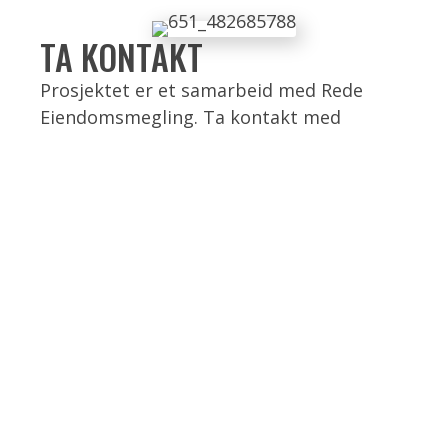
TA KONTAKT
Prosjektet er et samarbeid med Rede
Eiendomsmegling. Ta kontakt med
Eiendomsmegler
Vidar Sviund
for å avtale
visning.
SEND E-POST TIL VIDAR
917 83 390
KONTAKTINFORMASJON