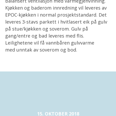
balansert ventilasjon med varmegjenvinning.
Kjøkken og baderom innredning vil leveres av
EPOC-kjøkken i normal prosjektstandard. Det
leveres 3-stavs parkett i hvitlasert eik på gulv
på stue/kjøkken og soverom. Gulv på
gang/entre og bad leveres med flis.
Leilighetene vil få vannbåren gulvvarme
med unntak av soverom og bod.
15. OKTOBER 2018